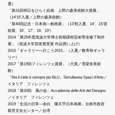
選）
「第31回明日をひらく絵画 上野の森美術館大賞展」
（14’15’入選／上野の森美術館）
「第40回記念・日本画―創画展」（13’初入選、14’、15’奨
励賞、16’、17’、18、19’）
2014「第25年度筑波大学博士前期課程芸術専攻修了制作
展」（筑波大学芸術賞受賞 作品買い上げ）
2015「ギャラリーへ行こう2015」（入選／数寄和ギャラ
リー）
2017「第19回フィレンツェ賞展」（大賞／雪梁舎美術
館）
「Ma il cielo è sempre più BLU」Simultanea Spazi d’Arte／
イタリア フィレンツェ
2018「第20回 風の会」Accademia delle Arti del Disegno
／イタリア フィレンツェ
2019「生活の日常―余白 陳芃宇日本画展」台南市政府
新営文化センター／台湾