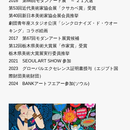
2016 第66回モダンアート展 ～‘２１入選
第53回近代美術家協会展「クサカベ賞」受賞
第40回新日本美術家協会展会員推挙
劇団青年座スタジオ公演「シンクロナイズ・ド・ウオー
キング」コラボ絵画
2017 第67回モダンアート展賞候補
第12回栃木県美術大賞展「作家賞」受賞
栃木県美術大賞展実行委員推挙
2021 SEOUL ART SHOW 参加
2023 グローバルエクセレンス証明書授与（エジプト国
際財団美術財団）
2024 BANKアートフエアー参加(ソウル)