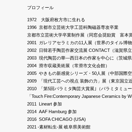
プロフィール
1972 大阪府枚方市に生れる
1996 京都市立芸術大学工芸科陶磁器専攻卒業
京都市立芸術大学卒業制作展（同窓会奨励賞 富本
2001 ガレリアセラミカの11人展（世界のタイル博物
2002 日韓若手陶芸作家交流展 CONTACT（滋賀
2003 現代陶芸の華―西日本の作家を中心に（茨城
2004 滑市収蔵美術展（常滑市文化会館）
2005 やきもの新感覚シリーズ・50人展（中部国際空
2009 「現代工芸への視点 装飾の力」展（東京国立
2010 「第5回パラミタ陶芸大賞展｣（パラミタミュージ
「Touch Fire:Contemporary Japanese Ceramics by W
2011 Lineart 参加
2014 AAF Hamburg 参加
2016 SOFA CHICAGO (USA)
2021 -素材転生-展 岐阜県美術館