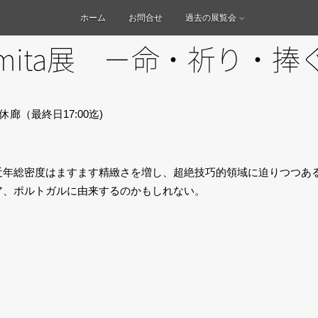
ホーム
お問合せ
過去の展覧会
Tomita展 －命・祈り・捧
日祭休廊（最終日17:00迄)
近年総密度はますます精緻さを増し、超絶技巧的領域に迫りつつあ
ア、ポルトガルに由来するのかもしれない。