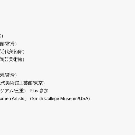
賞）
館/常滑）
県立近代美術館）
県陶芸美術館）
港/常滑）
近代美術館工芸館/東京）
アム/三重） Plus 参加
omen Artists」 (Smith College Museum/USA)