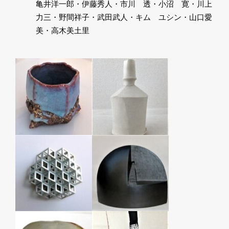
亀井洋一郎・伊藤秀人・市川 透・小沼 寛・川上
力三・野間祥子・武田武人・キム ユシン・山口愛
美・高木美土里